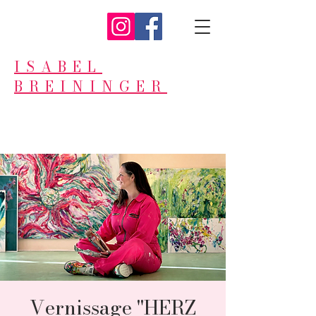
ISABEL
BREININGER
Vernissage "HERZ