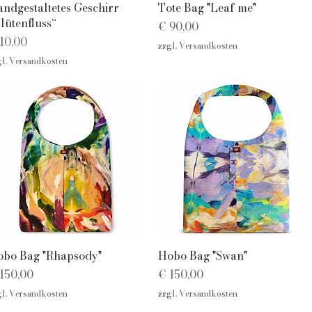
Schnellansicht
Schnellansicht
ndgestaltetes Geschirr
Tote Bag "Leaf me"
lütenfluss“
Preis
€ 90,00
eis
10,00
zzgl. Versandkosten
gl. Versandkosten
Schnellansicht
Schnellansicht
bo Bag "Rhapsody"
Hobo Bag "Swan"
eis
Preis
150,00
€ 150,00
gl. Versandkosten
zzgl. Versandkosten