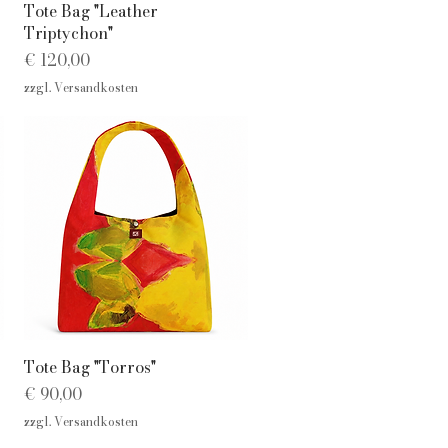
Schnellansicht
Tote Bag "Leather
Triptychon"
Preis
€ 120,00
zzgl. Versandkosten
Schnellansicht
Tote Bag "Torros"
Preis
€ 90,00
zzgl. Versandkosten