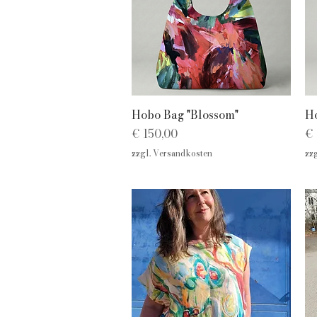
Schnellansicht
Hobo Bag "Blossom"
Ho
Preis
Pr
€ 150,00
€ 
zzgl. Versandkosten
zz