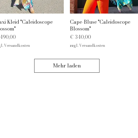
Schnellansicht
Schnellansicht
xi Kleid "Caleidoscope
Cape-Bluse "Caleidoscope
ossom"
Blossom"
eis
Preis
490,00
€ 340,00
gl. Versandkosten
zzgl. Versandkosten
Mehr laden