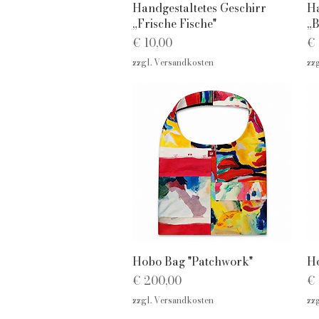
Schnellansicht
Handgestaltetes Geschirr
Ha
„Frische Fische"
„B
Preis
Pr
€ 10,00
€ 
zzgl. Versandkosten
zz
Schnellansicht
Hobo Bag "Patchwork"
Ho
Preis
Pr
€ 200,00
€ 
zzgl. Versandkosten
zz