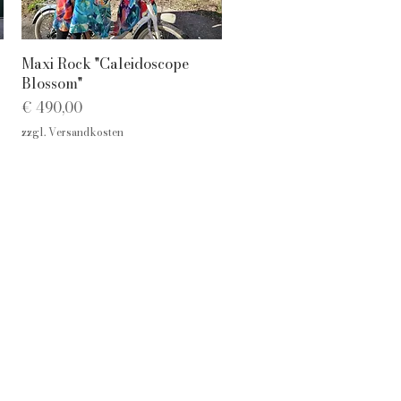
Schnellansicht
Maxi Rock "Caleidoscope
Blossom"
Preis
€ 490,00
zzgl. Versandkosten