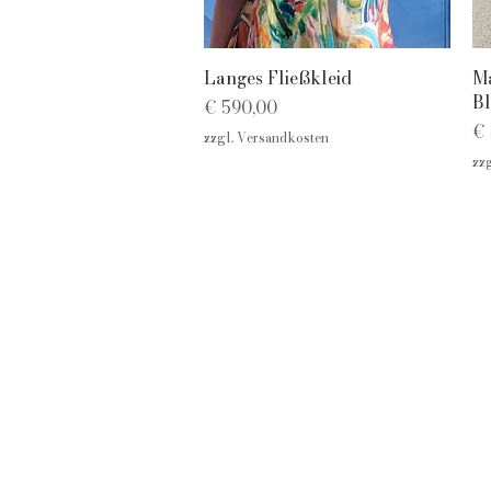
Schnellansicht
Langes Fließkleid
Ma
Bl
Preis
€ 590,00
Pr
€ 
zzgl. Versandkosten
zz