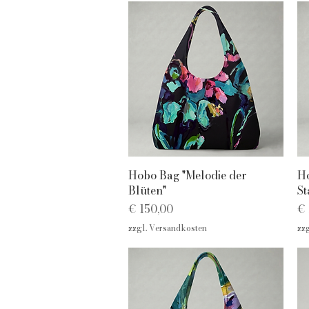
Schnellansicht
Hobo Bag "Melodie der
Ho
Blüten"
St
Preis
Pr
€ 150,00
€ 
zzgl. Versandkosten
zz