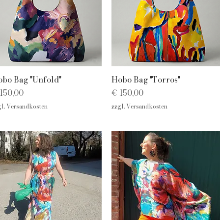
Schnellansicht
Schnellansicht
bo Bag "Unfold"
Hobo Bag "Torros"
eis
Preis
150,00
€ 150,00
gl. Versandkosten
zzgl. Versandkosten