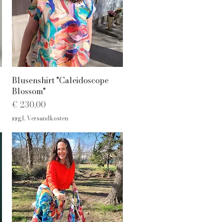
Schnellansicht
Blusenshirt "Caleidoscope
Blossom"
Preis
€ 230,00
zzgl. Versandkosten