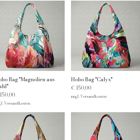
Schnellansicht
Schnellansicht
bo Bag "Magnolien aus
Hobo Bag "Calyx"
ahl"
Preis
€ 150,00
eis
150,00
zzgl. Versandkosten
gl. Versandkosten