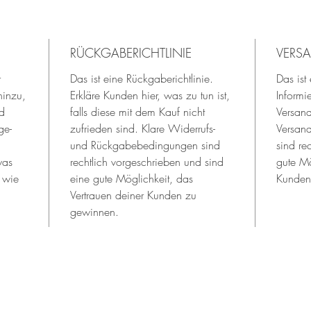
RÜCKGABERICHTLINIE
VERS
r
Das ist eine Rückgaberichtlinie.
Das ist
hinzu,
Erkläre Kunden hier, was zu tun ist,
Informi
d
falls diese mit dem Kauf nicht
Versan
ge-
zufrieden sind. Klare Widerrufs-
Versand
n
und Rückgabebedingungen sind
sind re
was
rechtlich vorgeschrieben und sind
gute Mö
 wie
eine gute Möglichkeit, das
Kunden
Vertrauen deiner Kunden zu
gewinnen.