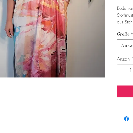
Bodenlan
Stoffmus
aus Stah
Elemente
Größe
Die flie
Ausw
dem Kle
künstler
Anzahl