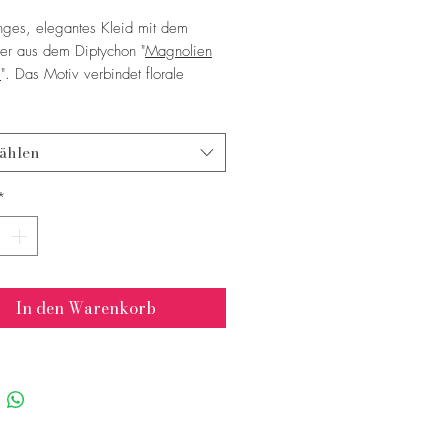
ges, elegantes Kleid mit dem
ter aus dem Diptychon "
Magnolien
l
". Das Motiv verbindet florale
 mit kraftvollen, urbanen Kontrasten.
*
ßenden Farben und Stoff verleihen
ählen
id eine besondere Eleganz und
ische Spannung.
*
In den Warenkorb