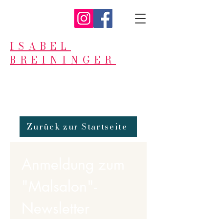
ISABEL
BREININGER
Zurück zur Startseite
Anmeldung zum 
"Malsalon"-
Newsletter