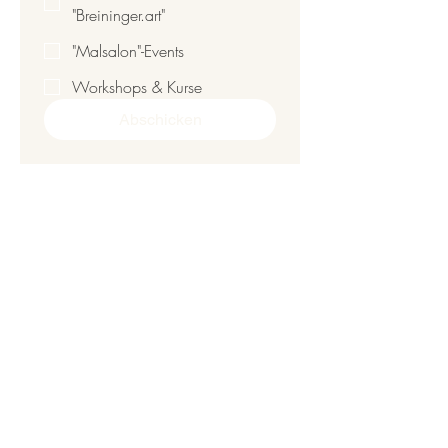
"Breininger.art"
"Malsalon"-Events
Workshops & Kurse
Abschicken
Cookie
Impressu
s
m
Datensch
utzerklär
ung