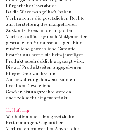
Bürgerliche Gesetzbuch.
Ist die Ware mangelhaft, haben
Verbraucher die gesetzlichen Rechte
auf Herstellung des mangelfreien
Zustands, Preisminderung oder
Vertragsauflösung nach Maßgabe der
gesetzlichen Voraussetzungen. Eine
zusätzliche gewerbliche Garantie
besteht nur, wenn sie beim jeweiligen
Produkt ausdrücklich zugesagt wird.
Die auf Produktseiten angegebenen
Pflege-, Gebrauchs- und
Aufbewahrungshinweise sind zu
beachten. Gesetzliche
Gewährleistungsrechte werden
dadurch nicht eingeschränkt.
11. Haftung
Wir haften nach den gesetzlichen
Bestimmungen. Gegenüber
Verbrauchern werden Ansprüche