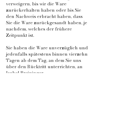
verweigern, bis wir die Ware
zurückerhalten haben oder bis Sie
den Nachweis erbracht haben, dass
Sie die Ware zurückgesandt haben, je
nachdem, welches der frühere
Zeitpunkt ist.
Sie haben die Ware unverzüglich und
jedenfalls spätestens binnen vierzehn
Tagen ab dem Tag, an dem Sie uns
über den Rücktritt unterrichten, an
Isabel Breininger
Grenzgasse 40
2340 Mödling
zurückzusenden oder zu übergeben.
Die Frist ist gewahrt, wenn Sie die
Ware vor Ablauf der Frist von
vierzehn Tagen absenden.
Sie tragen die unmittelbaren Kosten
der Rücksendung.