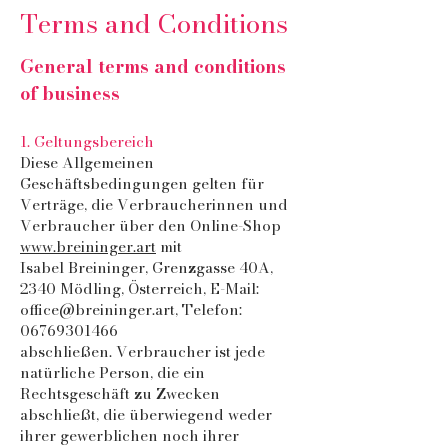
Terms and Conditions
General terms and conditions
of business
1. Geltungsbereich
Diese Allgemeinen
Geschäftsbedingungen gelten für
Verträge, die Verbraucherinnen und
Verbraucher über den Online-Shop
www.breininger.art
mit
Isabel Breininger, Grenzgasse 40A,
2340 Mödling, Österreich, E-Mail:
office@breininger.art
, Telefon:
06769301466
abschließen. Verbraucher ist jede
natürliche Person, die ein
Rechtsgeschäft zu Zwecken
abschließt, die überwiegend weder
ihrer gewerblichen noch ihrer