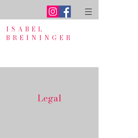
ISABEL
BREININGER
Legal