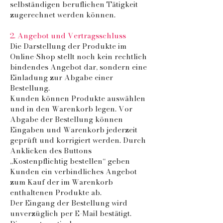
selbständigen beruflichen Tätigkeit
zugerechnet werden können.
2. Angebot und Vertragsschluss
Die Darstellung der Produkte im
Online-Shop stellt noch kein rechtlich
bindendes Angebot dar, sondern eine
Einladung zur Abgabe einer
Bestellung.
Kunden können Produkte auswählen
und in den Warenkorb legen. Vor
Abgabe der Bestellung können
Eingaben und Warenkorb jederzeit
geprüft und korrigiert werden. Durch
Anklicken des Buttons
„Kostenpflichtig bestellen“ geben
Kunden ein verbindliches Angebot
zum Kauf der im Warenkorb
enthaltenen Produkte ab.
Der Eingang der Bestellung wird
unverzüglich per E-Mail bestätigt.