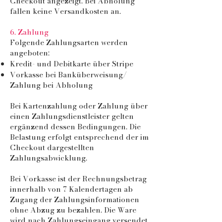
Checkout angezeigt. Bei Abholung
fallen keine Versandkosten an.
6. Zahlung
Folgende Zahlungsarten werden
angeboten:
Kredit- und Debitkarte über Stripe
Vorkasse bei Banküberweisung/
Zahlung bei Abholung
Bei Kartenzahlung oder Zahlung über
einen Zahlungsdienstleister gelten
ergänzend dessen Bedingungen. Die
Belastung erfolgt entsprechend der im
Checkout dargestellten
Zahlungsabwicklung.
Bei Vorkasse ist der Rechnungsbetrag
innerhalb von 7 Kalendertagen ab
Zugang der Zahlungsinformationen
ohne Abzug zu bezahlen. Die Ware
wird nach Zahlungseingang versendet