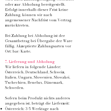
oder zur Abholung bereitgestellt.
Erfolgt innerhalb dieser Frist keine
Zahlung, können wir nach
angemessener Nachfrist vom Vertrag
zurücktreten.
Bei Zahlung bei Abholung ist der
Gesamtbetrag bei Übergabe der Ware
fällig. Akzeptierte Zahlungsarten vor
Ort: bar/Karte.
7. Lieferung und Abholung
Wir liefern in folgende Länder:
Österreich, Deutschland, Schweiz,
Italien, Ungarn, Slowenien, Slowakei,
Tschechien, Benelux, Dänemark,
Schweden.
Sofern beim Produkt nichts anderes
angegeben ist, beträgt die Lieferzeit:
Österreich: 3-5 Werktage nach