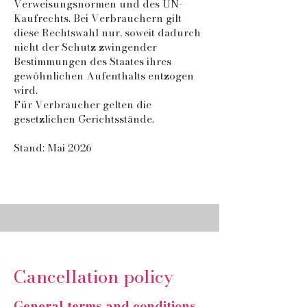
Verweisungsnormen und des UN-
Kaufrechts. Bei Verbrauchern gilt
diese Rechtswahl nur, soweit dadurch
nicht der Schutz zwingender
Bestimmungen des Staates ihres
gewöhnlichen Aufenthalts entzogen
wird.
Für Verbraucher gelten die
gesetzlichen Gerichtsstände.
Stand: Mai 2026
Cancellation policy
General terms and conditions