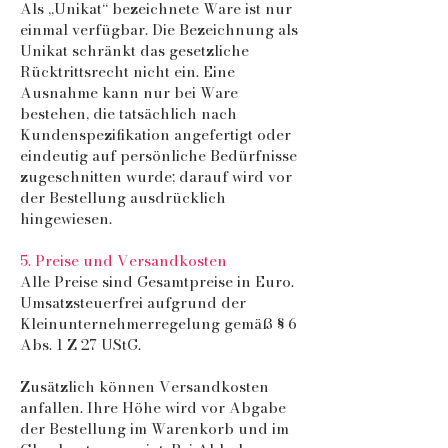
Als „Unikat“ bezeichnete Ware ist nur
einmal verfügbar. Die Bezeichnung als
Unikat schränkt das gesetzliche
Rücktrittsrecht nicht ein. Eine
Ausnahme kann nur bei Ware
bestehen, die tatsächlich nach
Kundenspezifikation angefertigt oder
eindeutig auf persönliche Bedürfnisse
zugeschnitten wurde; darauf wird vor
der Bestellung ausdrücklich
hingewiesen.
5. Preise und Versandkosten
Alle Preise sind Gesamtpreise in Euro.
Umsatzsteuerfrei aufgrund der
Kleinunternehmerregelung gemäß § 6
Abs. 1 Z 27 UStG.
Zusätzlich können Versandkosten
anfallen. Ihre Höhe wird vor Abgabe
der Bestellung im Warenkorb und im