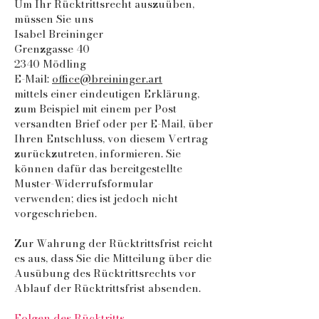
Um Ihr Rücktrittsrecht auszuüben,
müssen Sie uns
Isabel Breininger
Grenzgasse 40
2340 Mödling
E-Mail:
office@breininger.art
mittels einer eindeutigen Erklärung,
zum Beispiel mit einem per Post
versandten Brief oder per E-Mail, über
Ihren Entschluss, von diesem Vertrag
zurückzutreten, informieren. Sie
können dafür das bereitgestellte
Muster-Widerrufsformular
verwenden; dies ist jedoch nicht
vorgeschrieben.
Zur Wahrung der Rücktrittsfrist reicht
es aus, dass Sie die Mitteilung über die
Ausübung des Rücktrittsrechts vor
Ablauf der Rücktrittsfrist absenden.
Folgen des Rücktritts